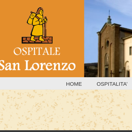
Salta
al
contenuto
HOME
OSPITALITA’