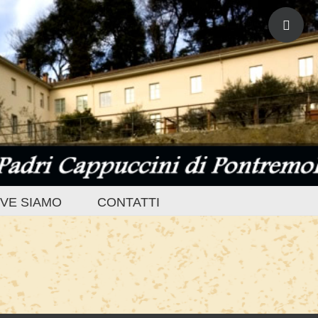
Toggle
area
barra
scorrevol
VE SIAMO
CONTATTI