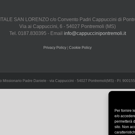
TALE SAN LORENZO c/o Convento Padri Cappuccini di Pontr
Via ai Cappuccini, 6 - 54027 Pontremoli (MS)
Tel. 0187.830395 - Email
info@cappuccinipontremoli.it
Privacy Policy
|
Cookie Policy
 Missionario Padre Daniele - via Cappuccini - 54027 Pontremoli(MS) - P.I. 9001
Per fornire 
e/o accedere
permetterà d
sito. Non ac
caratteristic