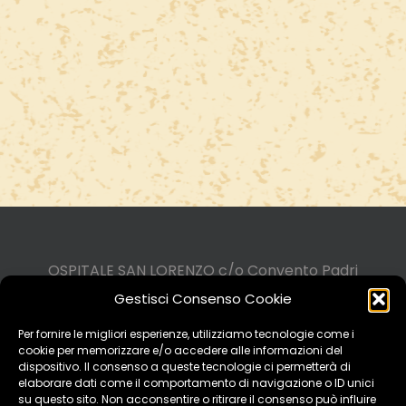
OSPITALE SAN LORENZO c/o Convento Padri
Cappuccini di Pontremoli
Gestisci Consenso Cookie
Via ai Cappuccini, 6 - 54027 Pontremoli (MS)
Tel. 0187.830395 - Email
Per fornire le migliori esperienze, utilizziamo tecnologie come i
cookie per memorizzare e/o accedere alle informazioni del
info@cappuccinipontremoli.it
dispositivo. Il consenso a queste tecnologie ci permetterà di
elaborare dati come il comportamento di navigazione o ID unici
Privacy Policy
|
Cookie Policy
su questo sito. Non acconsentire o ritirare il consenso può influire