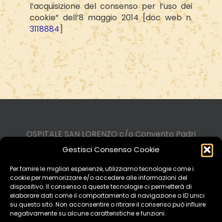
l’acquisizione del consenso per l’uso dei
cookie” dell’8 maggio 2014 [doc web n.
3118884
]
OSPITALE SAN LORENZO c/o Convento Padri
Cappuccini di Pontremoli
Gestisci Consenso Cookie
Via ai Cappuccini, 6 - 54027 Pontremoli (MS)
Tel. 0187.830395 - Email
Per fornire le migliori esperienze, utilizziamo tecnologie come i
cookie per memorizzare e/o accedere alle informazioni del
info@cappuccinipontremoli.it
dispositivo. Il consenso a queste tecnologie ci permetterà di
elaborare dati come il comportamento di navigazione o ID unici
Privacy Policy
|
Cookie Policy
su questo sito. Non acconsentire o ritirare il consenso può influire
negativamente su alcune caratteristiche e funzioni.