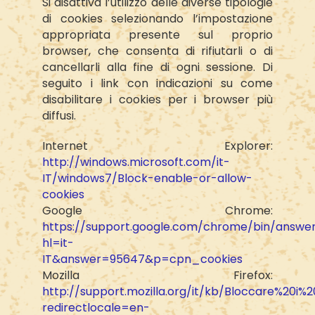
Si disattiva l’utilizzo delle diverse tipologie
di cookies selezionando l’impostazione
appropriata presente sul proprio
browser, che consenta di rifiutarli o di
cancellarli alla fine di ogni sessione. Di
seguito i link con indicazioni su come
disabilitare i cookies per i browser più
diffusi.
Internet Explorer:
http://windows.microsoft.com/it-
IT/windows7/Block-enable-or-allow-
cookies
Google Chrome:
https://support.google.com/chrome/bin/answer
hl=it-
IT&answer=95647&p=cpn_cookies
Mozilla Firefox:
http://support.mozilla.org/it/kb/Bloccare%20i%
redirectlocale=en-